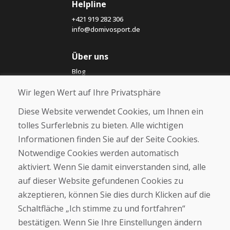
Helpline
+421 919 282 306
info@domivosport.de
Über uns
Blog
Über uns
Wir legen Wert auf Ihre Privatsphäre
Geschäft
Kontakt
Diese Website verwendet Cookies, um Ihnen ein
tolles Surferlebnis zu bieten. Alle wichtigen
Kaufen
Informationen finden Sie auf der Seite Cookies.
E-Shop
Notwendige Cookies werden automatisch
Impressum
Geschäftsbedingungen
aktiviert. Wenn Sie damit einverstanden sind, alle
Transport
auf dieser Website gefundenen Cookies zu
Zahlung
akzeptieren, können Sie dies durch Klicken auf die
Beschwerde
Rückgabe und Umtausch von Waren
Schaltfläche „Ich stimme zu und fortfahren“
Schutz personenbezogener Daten
bestätigen. Wenn Sie Ihre Einstellungen ändern
Cookies