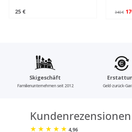
25 €
17
340 €
Skigeschäft
Erstattu
Familienunternehmen seit 2012
Geld-zurück-Gar
Kundenrezensionen
★
★
★
★
★
4,96