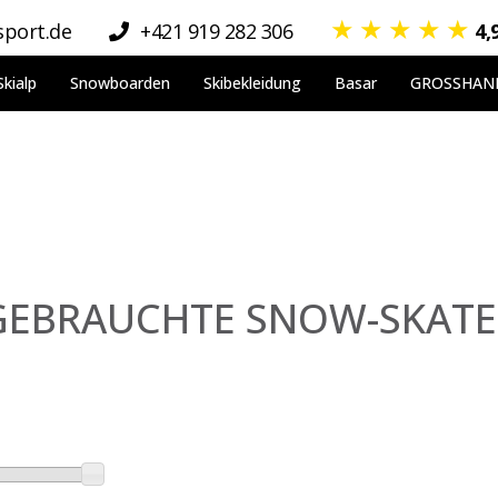
★
★
★
★
★
port.de
+421 919 282 306
4,
Skialp
Snowboarden
Skibekleidung
Basar
GROSSHAN
GEBRAUCHTE SNOW-SKATE