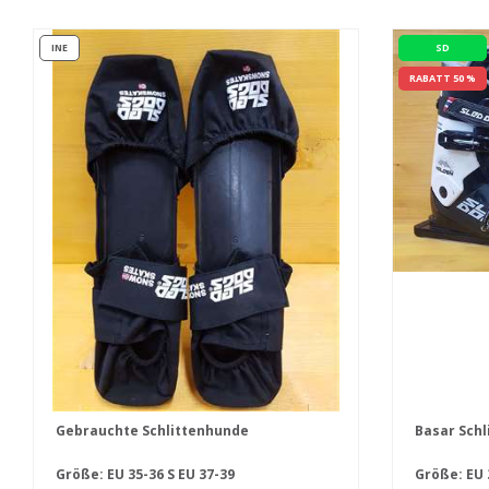
INE
SD
RABATT 50 %
Gebrauchte Schlittenhunde
Basar Sch
Größe:
EU 35-36
S EU 37-39
Größe: EU 