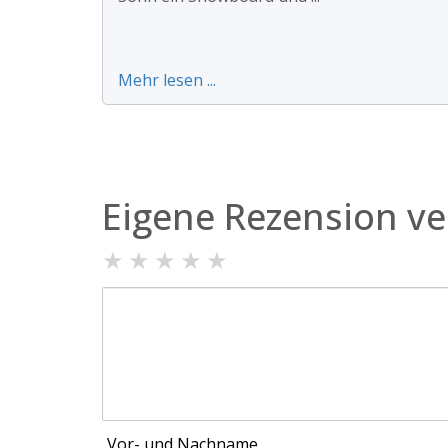
Mehr lesen ...
Eigene Rezension ve
★
★
★
★
★
Vor- und Nachname