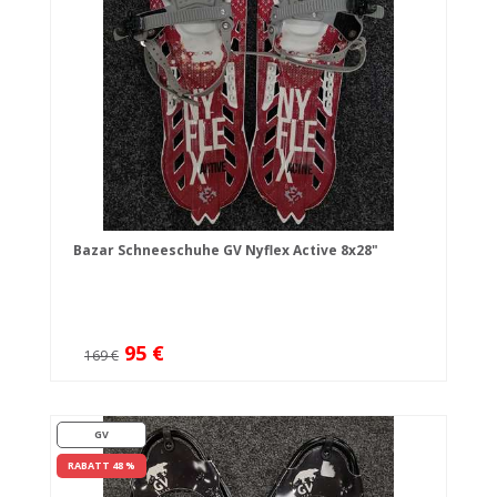
Bazar Schneeschuhe GV Nyflex Active 8x28"
95 €
169 €
GV
RABATT 48 %