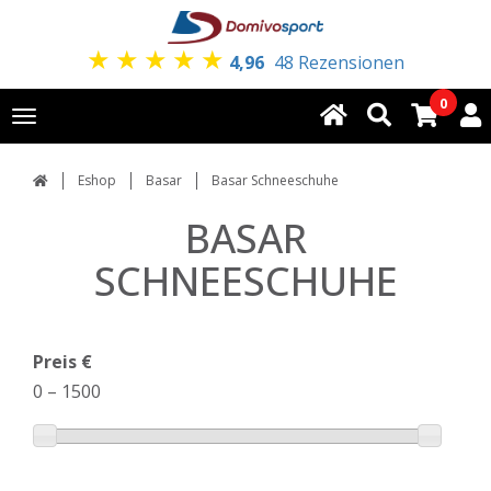
★
★
★
★
★
4,96
48 Rezensionen
0
Toggle
navigation
Eshop
Basar
Basar Schneeschuhe
BASAR
SCHNEESCHUHE
Preis €
0
–
1500