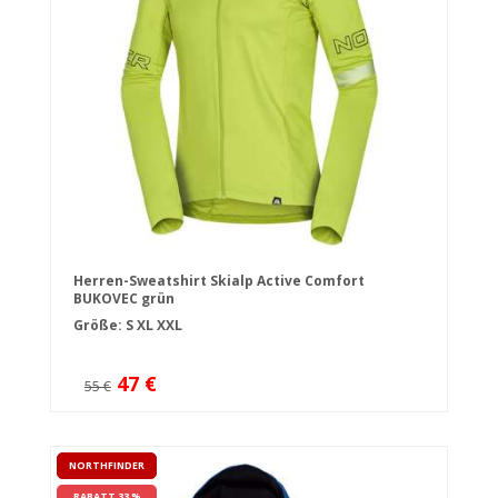
Herren-Sweatshirt Skialp Active Comfort
BUKOVEC grün
Größe:
S
XL
XXL
47 €
55 €
NORTHFINDER
RABATT 33 %