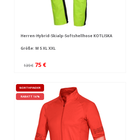
Herren-Hybrid-Skialp-Softshellhose KOTLISKA
Größe:
M
S
XL
XXL
75 €
139 €
NORTHFINDER
RABATT 14 %