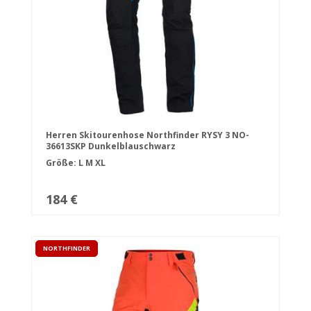
Herren Skitourenhose Northfinder RYSY 3 NO-
36613SKP Dunkelblauschwarz
Größe:
L
M
XL
184 €
NORTHFINDER