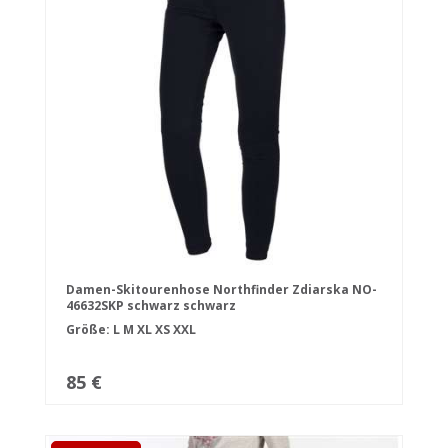
Damen-Skitourenhose Northfinder Zdiarska NO-
46632SKP schwarz schwarz
Größe:
L
M
XL
XS
XXL
85 €