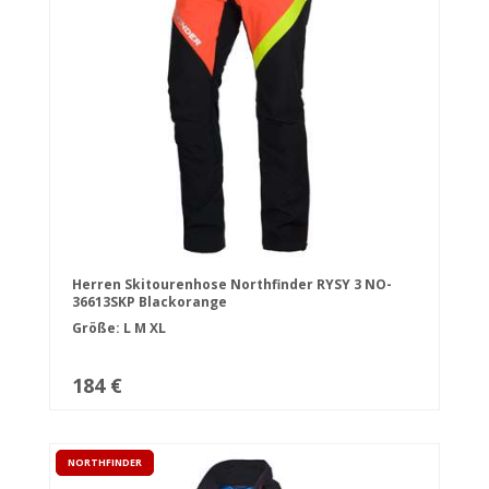
Herren Skitourenhose Northfinder RYSY 3 NO-
36613SKP Blackorange
Größe:
L
M
XL
184 €
NORTHFINDER