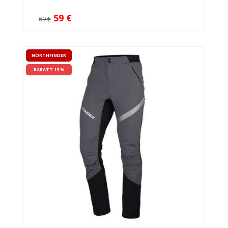
59 €
69 €
NORTHFINDER
RABATT 13 %