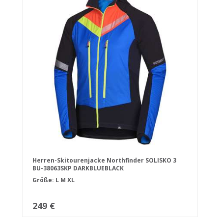
Herren-Skitourenjacke Northfinder SOLISKO 3
BU-38063SKP DARKBLUEBLACK
Größe:
L
M
XL
249 €