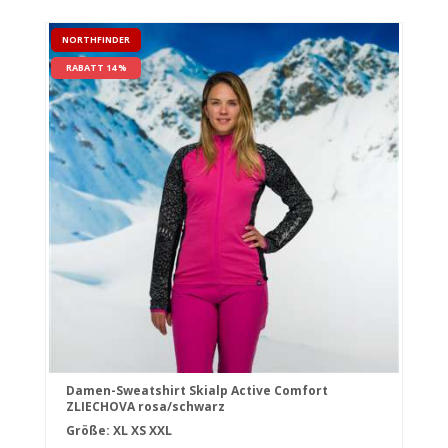
NORTHFINDER
RABATT 14 %
Damen-Sweatshirt Skialp Active Comfort
ZLIECHOVA rosa/schwarz
Größe:
XL
XS
XXL