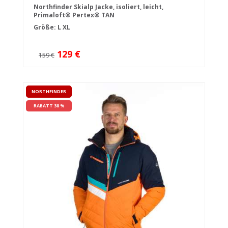
Northfinder Skialp Jacke, isoliert, leicht,
Primaloft® Pertex® TAN
Größe:
L
XL
129 €
159 €
NORTHFINDER
RABATT 38 %