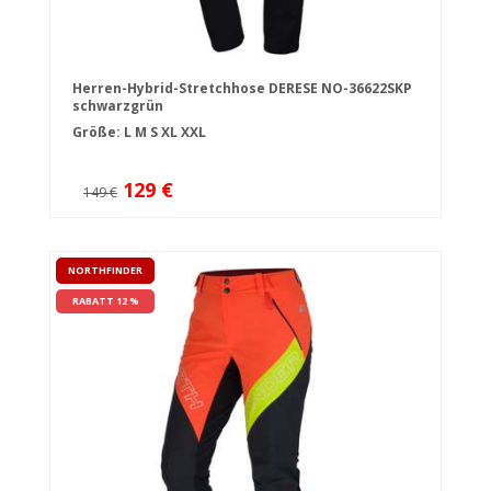
Herren-Hybrid-Stretchhose DERESE NO-36622SKP
schwarzgrün
Größe:
L
M
S
XL
XXL
129 €
149 €
NORTHFINDER
RABATT 12 %