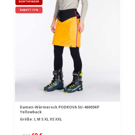
NORTHFINDER
RABATT 17 %
Damen-Wärmerock PODKOVA SU-4600SKP
Yellowback
Größe:
L
M
S
XL
XS
XXL