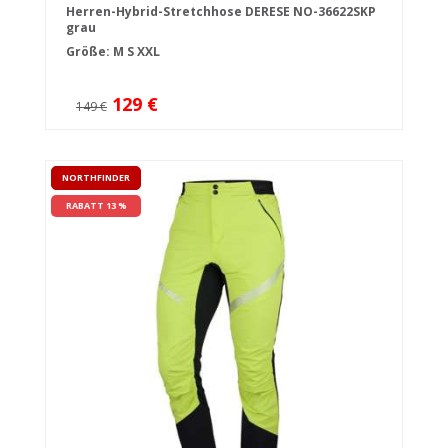
Herren-Hybrid-Stretchhose DERESE NO-36622SKP
grau
Größe:
M
S
XXL
129 €
149 €
NORTHFINDER
RABATT 13 %