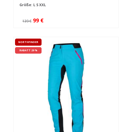
Größe:
L
S
XXL
99 €
139 €
NORTHFINDER
RABATT 29 %