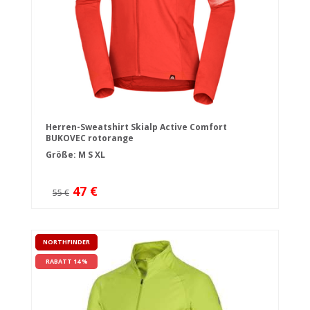
Herren-Sweatshirt Skialp Active Comfort
BUKOVEC rotorange
Größe:
M
S
XL
47 €
55 €
NORTHFINDER
RABATT 14 %