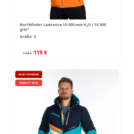
Northfinder Lawrence 10.000 mm H₂O / 10.000
g/m²
Größe: S
119 €
194 €
NORTHFINDER
RABATT 38 %