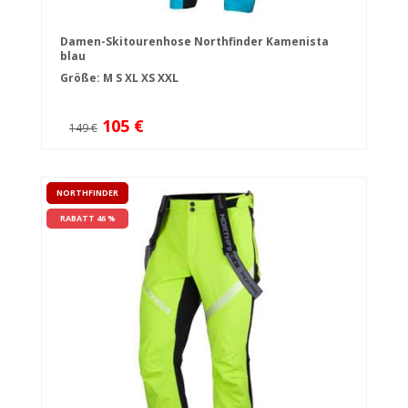
Damen-Skitourenhose Northfinder Kamenista
blau
Größe:
M
S
XL
XS
XXL
105 €
149 €
NORTHFINDER
RABATT 46 %