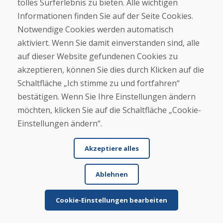
★
★
★
★
★
tolles Surferlebnis zu bieten. Alle wichtigen
Informationen finden Sie auf der Seite Cookies.
Wir haben ein paar gebrauchte Ski bestellt und
Notwendige Cookies werden automatisch
innerhalb von 4 Werktagen erhalten. Sie Ski sind
aktiviert. Wenn Sie damit einverstanden sind, alle
ge...
auf dieser Website gefundenen Cookies zu
akzeptieren, können Sie dies durch Klicken auf die
Schaltfläche „Ich stimme zu und fortfahren“
Mehr lesen ...
bestätigen. Wenn Sie Ihre Einstellungen ändern
möchten, klicken Sie auf die Schaltfläche „Cookie-
Einstellungen ändern“.
Weitere Rezensionen ansehen >
Eigene Rezension
Akzeptiere alles
verfassen
Ablehnen
★
★
★
★
★
Cookie-Einstellungen bearbeiten