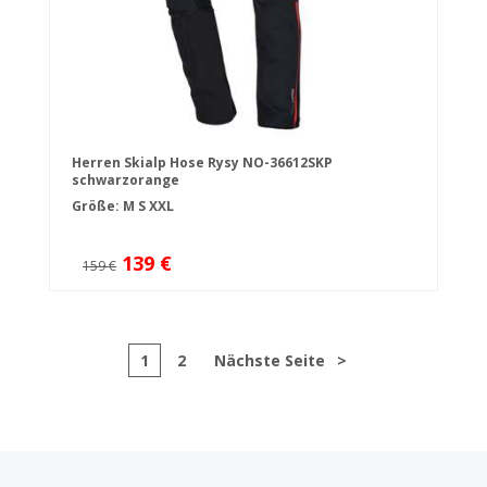
Herren Skialp Hose Rysy NO-36612SKP
schwarzorange
Größe:
M
S
XXL
139 €
159 €
1
2
Nächste Seite
>