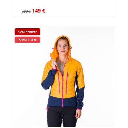
149 €
209 €
NORTHFINDER
RABATT 18 %