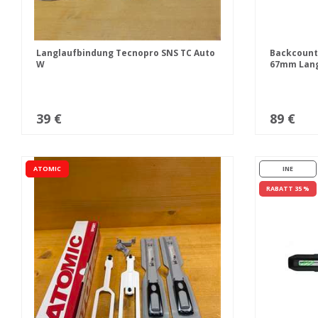
Langlaufbindung Tecnopro SNS TC Auto
Backcount
W
67mm Lang
39 €
89 €
ATOMIC
INE
RABATT 35 %