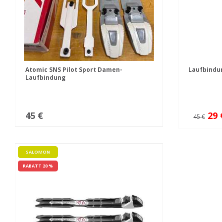
Atomic SNS Pilot Sport Damen-
Laufbindun
Laufbindung
45 €
29 
45 €
SALOMON
RABATT 20 %