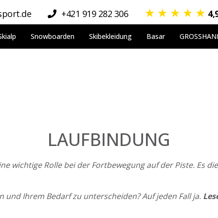
★
★
★
★
★
port.de
+421 919 282 306
4,
Skialp
Snowboarden
Skibekleidung
Basar
GROSSHAN
LAUFBINDUNG
ine wichtige Rolle bei der Fortbewegung auf der Piste. Es d
n und Ihrem Bedarf zu unterscheiden? Auf jeden Fall ja.
Les