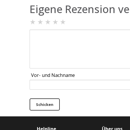
Eigene Rezension ve
★
★
★
★
★
Vor- und Nachname
Schicken
Helpline
Über uns