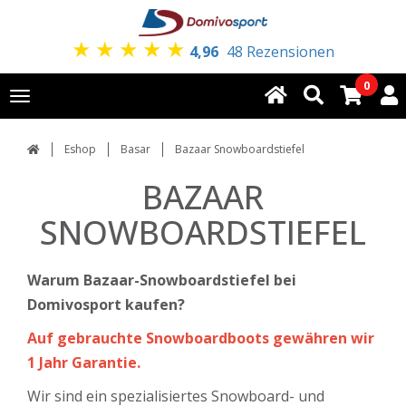
★
★
★
★
★
4,96
48 Rezensionen
0
Toggle
navigation
Eshop
Basar
Bazaar Snowboardstiefel
BAZAAR
SNOWBOARDSTIEFEL
Warum Bazaar-Snowboardstiefel bei
Domivosport kaufen?
Auf gebrauchte Snowboardboots gewähren wir
1 Jahr Garantie.
Wir sind ein spezialisiertes Snowboard- und