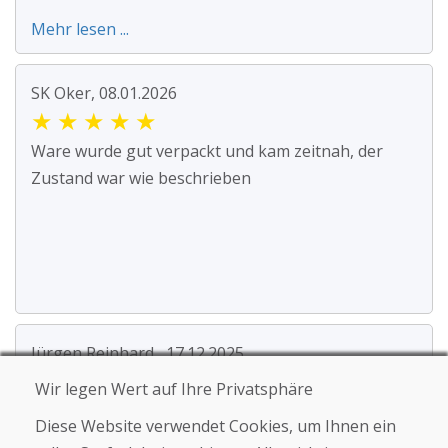
Mehr lesen ...
SK Oker, 08.01.2026
★
★
★
★
★
Ware wurde gut verpackt und kam zeitnah, der
Zustand war wie beschrieben
Jürgen Reinhard , 17.12.2025
★
★
★
★
★
Wir legen Wert auf Ihre Privatsphäre
Wir haben ein paar gebrauchte Ski bestellt und
Diese Website verwendet Cookies, um Ihnen ein
innerhalb von 4 Werktagen erhalten. Sie Ski sind