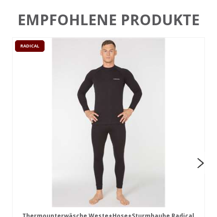
EMPFOHLENE PRODUKTE
RADICAL
Thermounterwäsche Weste+Hose+Sturmhaube Radical