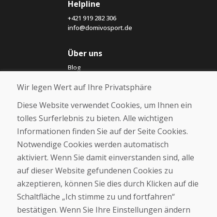
Helpline
+421 919 282 306
info@domivosport.de
Über uns
Blog
Über uns
Wir legen Wert auf Ihre Privatsphäre
Geschäft
Kontakt
Diese Website verwendet Cookies, um Ihnen ein
tolles Surferlebnis zu bieten. Alle wichtigen
Kaufen
Informationen finden Sie auf der Seite Cookies.
E-Shop
Notwendige Cookies werden automatisch
Impressum
Geschäftsbedingungen
aktiviert. Wenn Sie damit einverstanden sind, alle
Transport
auf dieser Website gefundenen Cookies zu
Zahlung
akzeptieren, können Sie dies durch Klicken auf die
Beschwerde
Rückgabe und Umtausch von Waren
Schaltfläche „Ich stimme zu und fortfahren“
Schutz personenbezogener Daten
bestätigen. Wenn Sie Ihre Einstellungen ändern
Cookies