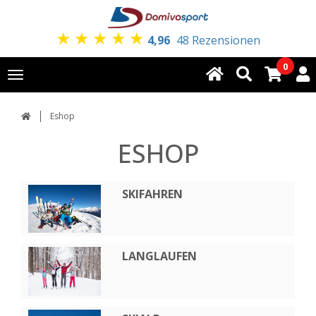
★
★
★
★
★
4,96
48 Rezensionen
0
Toggle
navigation
Eshop
ESHOP
SKIFAHREN
LANGLAUFEN