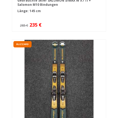
Gebrauchte Skier SALOMON S/MAX W X7 TI +
Salomon M10 Bindungen
Länge: 145 cm
235 €
285 €
BLIZZARD