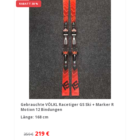
RABATT 38 %
Gebrauchte VÖLKL Racetiger GS Ski + Marker R
Motion 12 Bindungen
Länge: 168 cm
219 €
359 €