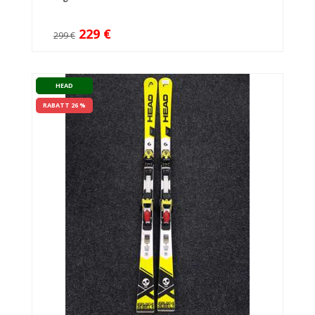
229 €
299 €
HEAD
RABATT 26 %