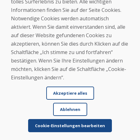
tolles Surferlebnis zu bieten. Alle wichtigen
Informationen finden Sie auf der Seite Cookies.
Jürgen Reinhard , 17.12.2025
Notwendige Cookies werden automatisch
★
★
★
★
★
aktiviert. Wenn Sie damit einverstanden sind, alle
Wir haben ein paar gebrauchte Ski bestellt und
auf dieser Website gefundenen Cookies zu
innerhalb von 4 Werktagen erhalten. Sie Ski sind
akzeptieren, können Sie dies durch Klicken auf die
ge...
Schaltfläche „Ich stimme zu und fortfahren“
bestätigen. Wenn Sie Ihre Einstellungen ändern
möchten, klicken Sie auf die Schaltfläche „Cookie-
Mehr lesen ...
Einstellungen ändern“.
Akzeptiere alles
Weitere Rezensionen ansehen >
Ablehnen
Eigene Rezension
Cookie-Einstellungen bearbeiten
verfassen